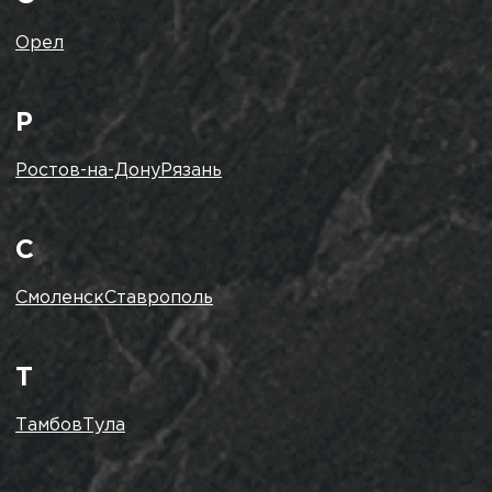
Орел
Р
Ростов-на-Дону
Рязань
С
Смоленск
Ставрополь
Т
Тамбов
Тула