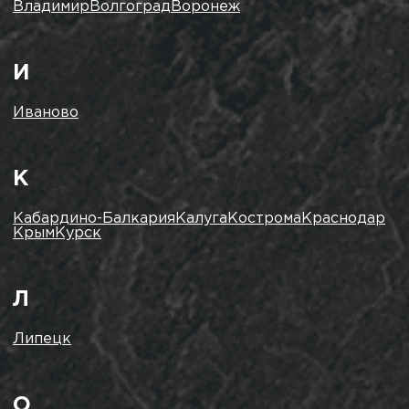
Владимир
Волгоград
Воронеж
И
Иваново
К
Кабардино-Балкария
Калуга
Кострома
Краснодар
Крым
Курск
Л
Липецк
О