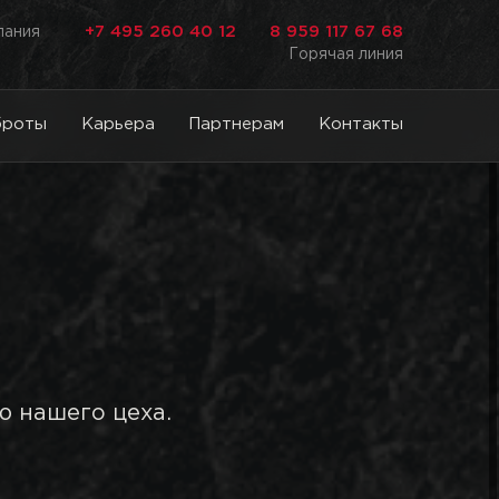
+7 495 260 40 12
8 959 117 67 68
лания
Горячая линия
броты
Карьера
Партнерам
Контакты
ю нашего цеха.