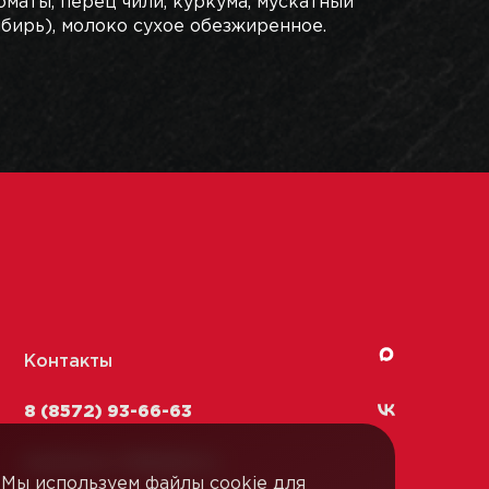
томаты, перец чили, куркума, мускатный
мбирь), молоко сухое обезжиренное.
Контакты
8 (8572) 93-66-63
kachestvo-13@
lmk1.ru
Мы используем файлы cookie для