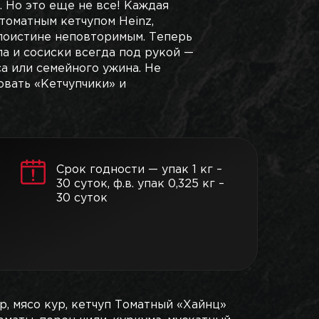
 Но это еще не все! Каждая
томатным кетчупом Hеinz,
поистине неповторимым. Теперь
а и сосиски всегда под рукой —
а или семейного ужина. Не
овать «Кетчупчики» и
Срок годности — упак 1 кг –
30 суток, ф.в. упак 0,325 кг –
30 суток
р, мясо кур, кетчуп Томатный «Хайнц»