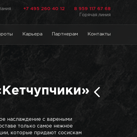
+7 495 260 40 12
8 959 117 67 68
лания
Горячая линия
броты
Карьера
Партнерам
Контакты
«Кетчупчики»
ное наслаждение с вареными
составе только самое нежное
ции, которые придают сосискам