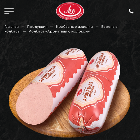
Главная
Продукция
Колбасные изделия
Вареные
колбасы
Колбаса «Ароматная с молоком»